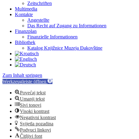
Zeitschriften
Multimedia
Kontakte
Angestellte
Das Recht auf Zugang zu Informationen
Finanzplan
Finanzielle Informationen
Bibliothek
Katalog Knjižnice Muzeja Đakovštine
Zum Inhalt springen
Werkzeugleiste öffnen
Povećaj tekst
Umanji tekst
Sivi tonovi
Visoki kontrast
Negativni kontrast
Svijetla pozadina
Podvuci linkovi
Čitljivi font