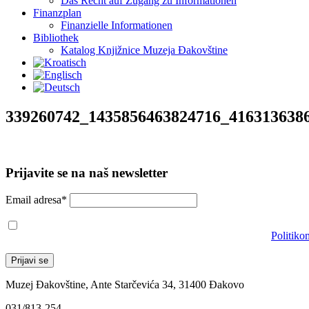
Das Recht auf Zugang zu Informationen
Finanzplan
Finanzielle Informationen
Bibliothek
Katalog Knjižnice Muzeja Đakovštine
339260742_1435856463824716_416313638
Prijavite se na naš newsletter
Email adresa*
Prihvaćam da će se email adresa koristiti u skladu s našom
Politiko
Muzej Đakovštine, Ante Starčevića 34, 31400 Đakovo
031/813-254