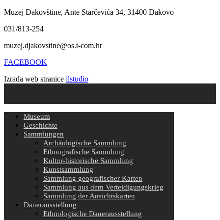
Muzej Đakovštine, Ante Starčevića 34, 31400 Đakovo
031/813-254
muzej.djakovstine@os.t-com.hr
FACEBOOK
Izrada web stranice
ilstudio
Museum
Geschichte
Sammlungen
Archäologische Sammlung
Ethnografische Sammlung
Kultur-historische Sammlung
Kunstsammlung
Sammlung geografischer Karten
Sammlung aus dem Verteidigungskrieg
Sammlung der Ansichtskarten
Dauerausstellung
Ethnologische Dauerausstellung