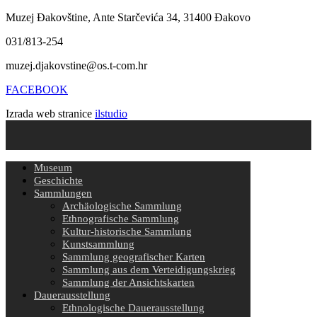
Muzej Đakovštine, Ante Starčevića 34, 31400 Đakovo
031/813-254
muzej.djakovstine@os.t-com.hr
FACEBOOK
Izrada web stranice
ilstudio
Museum
Geschichte
Sammlungen
Archäologische Sammlung
Ethnografische Sammlung
Kultur-historische Sammlung
Kunstsammlung
Sammlung geografischer Karten
Sammlung aus dem Verteidigungskrieg
Sammlung der Ansichtskarten
Dauerausstellung
Ethnologische Dauerausstellung