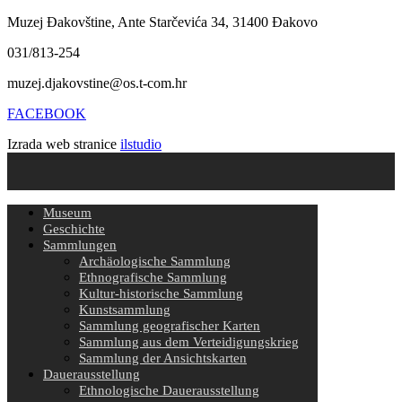
Muzej Đakovštine, Ante Starčevića 34, 31400 Đakovo
031/813-254
muzej.djakovstine@os.t-com.hr
FACEBOOK
Izrada web stranice
ilstudio
Museum
Geschichte
Sammlungen
Archäologische Sammlung
Ethnografische Sammlung
Kultur-historische Sammlung
Kunstsammlung
Sammlung geografischer Karten
Sammlung aus dem Verteidigungskrieg
Sammlung der Ansichtskarten
Dauerausstellung
Ethnologische Dauerausstellung