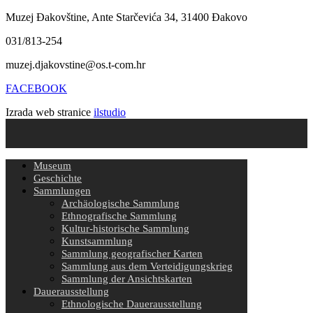
Muzej Đakovštine, Ante Starčevića 34, 31400 Đakovo
031/813-254
muzej.djakovstine@os.t-com.hr
FACEBOOK
Izrada web stranice
ilstudio
Museum
Geschichte
Sammlungen
Archäologische Sammlung
Ethnografische Sammlung
Kultur-historische Sammlung
Kunstsammlung
Sammlung geografischer Karten
Sammlung aus dem Verteidigungskrieg
Sammlung der Ansichtskarten
Dauerausstellung
Ethnologische Dauerausstellung