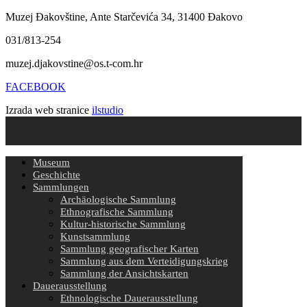
Muzej Đakovštine, Ante Starčevića 34, 31400 Đakovo
031/813-254
muzej.djakovstine@os.t-com.hr
FACEBOOK
Izrada web stranice
ilstudio
Museum
Geschichte
Sammlungen
Archäologische Sammlung
Ethnografische Sammlung
Kultur-historische Sammlung
Kunstsammlung
Sammlung geografischer Karten
Sammlung aus dem Verteidigungskrieg
Sammlung der Ansichtskarten
Dauerausstellung
Ethnologische Dauerausstellung