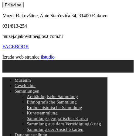
Muzej Đakovštine, Ante Starčevića 34, 31400 Đakovo
031/813-254
muzej.djakovstine@os.t-com.hr
FACEBOOK
Izrada web stranice
ilstudio
Museum
Geschichte
Sammlungen
Archäologische Sammlung
Ethnografische Sammlung
Kultur-historische Sammlung
Kunstsammlung
Sammlung geografischer Karten
Sammlung aus dem Verteidigungskrieg
Sammlung der Ansichtskarten
Dauerausstellung