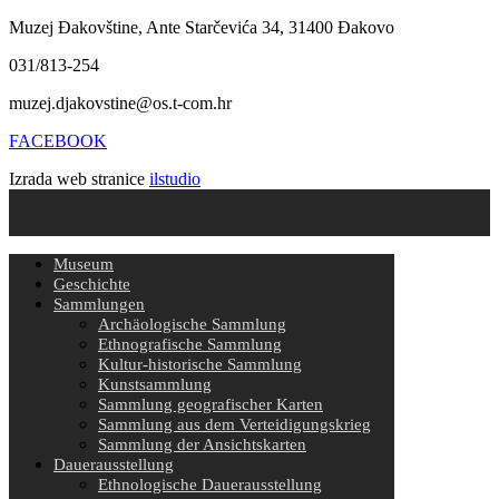
Muzej Đakovštine, Ante Starčevića 34, 31400 Đakovo
031/813-254
muzej.djakovstine@os.t-com.hr
FACEBOOK
Izrada web stranice
ilstudio
Museum
Geschichte
Sammlungen
Archäologische Sammlung
Ethnografische Sammlung
Kultur-historische Sammlung
Kunstsammlung
Sammlung geografischer Karten
Sammlung aus dem Verteidigungskrieg
Sammlung der Ansichtskarten
Dauerausstellung
Ethnologische Dauerausstellung