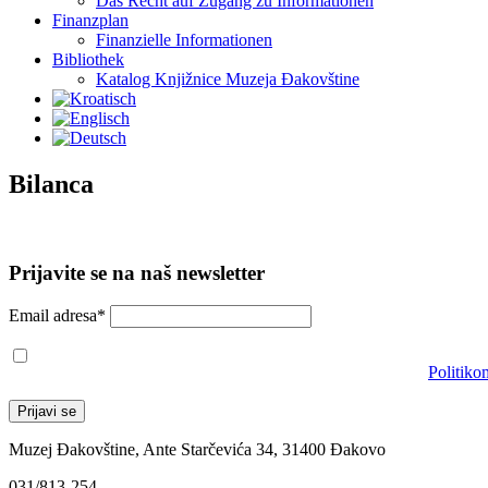
Das Recht auf Zugang zu Informationen
Finanzplan
Finanzielle Informationen
Bibliothek
Katalog Knjižnice Muzeja Đakovštine
Bilanca
Prijavite se na naš newsletter
Email adresa*
Prihvaćam da će se email adresa koristiti u skladu s našom
Politiko
Muzej Đakovštine, Ante Starčevića 34, 31400 Đakovo
031/813-254