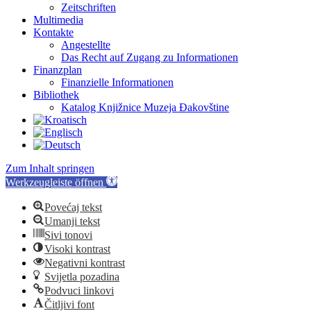
Zeitschriften
Multimedia
Kontakte
Angestellte
Das Recht auf Zugang zu Informationen
Finanzplan
Finanzielle Informationen
Bibliothek
Katalog Knjižnice Muzeja Đakovštine
Zum Inhalt springen
Werkzeugleiste öffnen
Povećaj tekst
Umanji tekst
Sivi tonovi
Visoki kontrast
Negativni kontrast
Svijetla pozadina
Podvuci linkovi
Čitljivi font