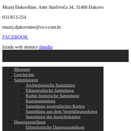
Muzej Đakovštine, Ante Starčevića 34, 31400 Đakovo
031/813-254
muzej.djakovstine@os.t-com.hr
FACEBOOK
Izrada web stranice
ilstudio
Museum
Geschichte
Sammlungen
Archäologische Sammlung
Ethnografische Sammlung
Kultur-historische Sammlung
Kunstsammlung
Sammlung geografischer Karten
Sammlung aus dem Verteidigungskrieg
Sammlung der Ansichtskarten
Dauerausstellung
Ethnologische Dauerausstellung