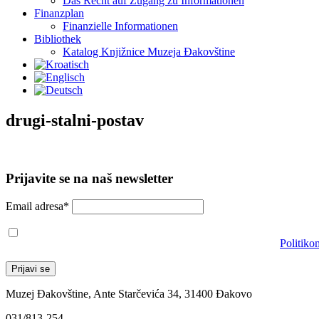
Das Recht auf Zugang zu Informationen
Finanzplan
Finanzielle Informationen
Bibliothek
Katalog Knjižnice Muzeja Đakovštine
drugi-stalni-postav
Prijavite se na naš newsletter
Email adresa*
Prihvaćam da će se email adresa koristiti u skladu s našom
Politiko
Muzej Đakovštine, Ante Starčevića 34, 31400 Đakovo
031/813-254