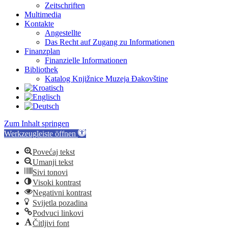
Zeitschriften
Multimedia
Kontakte
Angestellte
Das Recht auf Zugang zu Informationen
Finanzplan
Finanzielle Informationen
Bibliothek
Katalog Knjižnice Muzeja Đakovštine
Zum Inhalt springen
Werkzeugleiste öffnen
Povećaj tekst
Umanji tekst
Sivi tonovi
Visoki kontrast
Negativni kontrast
Svijetla pozadina
Podvuci linkovi
Čitljivi font