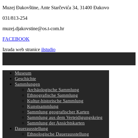
Muzej Đakovštine, Ante Starčevića 34, 31400 Đakovo
031/813-254
muzej.djakovstine@os.t-com.hr
FACEBOOK
Izrada web stranice
ilstudio
Museum
Geschichte
Sammlungen
Archäologische Sammlung
Ethnografische Sammlung
Kultur-historische Sammlung
Kunstsammlung
Sammlung geografischer Karten
Sammlung aus dem Verteidigungskrieg
Sammlung der Ansichtskarten
Dauerausstellung
Ethnologische Dauerausstellung