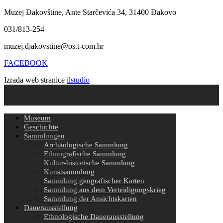
Muzej Đakovštine, Ante Starčevića 34, 31400 Đakovo
031/813-254
muzej.djakovstine@os.t-com.hr
FACEBOOK
Izrada web stranice
ilstudio
Museum
Geschichte
Sammlungen
Archäologische Sammlung
Ethnografische Sammlung
Kultur-historische Sammlung
Kunstsammlung
Sammlung geografischer Karten
Sammlung aus dem Verteidigungskrieg
Sammlung der Ansichtskarten
Dauerausstellung
Ethnologische Dauerausstellung