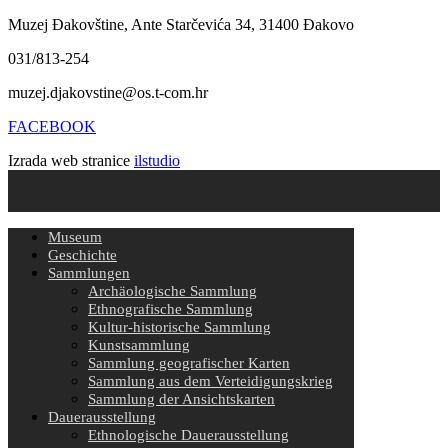
Muzej Đakovštine, Ante Starčevića 34, 31400 Đakovo
031/813-254
muzej.djakovstine@os.t-com.hr
FACEBOOK
Izrada web stranice
ilstudio
Museum
Geschichte
Sammlungen
Archäologische Sammlung
Ethnografische Sammlung
Kultur-historische Sammlung
Kunstsammlung
Sammlung geografischer Karten
Sammlung aus dem Verteidigungskrieg
Sammlung der Ansichtskarten
Dauerausstellung
Ethnologische Dauerausstellung