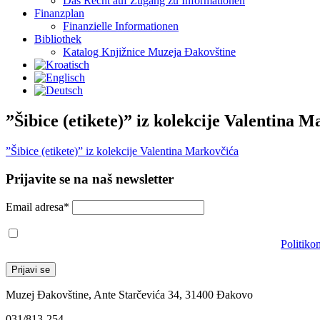
Das Recht auf Zugang zu Informationen
Finanzplan
Finanzielle Informationen
Bibliothek
Katalog Knjižnice Muzeja Đakovštine
”Šibice (etikete)” iz kolekcije Valentina 
”Šibice (etikete)” iz kolekcije Valentina Markovčića
Prijavite se na naš newsletter
Email adresa*
Prihvaćam da će se email adresa koristiti u skladu s našom
Politiko
Muzej Đakovštine, Ante Starčevića 34, 31400 Đakovo
031/813-254