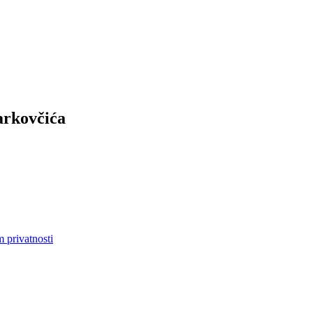
Markovčića
m privatnosti