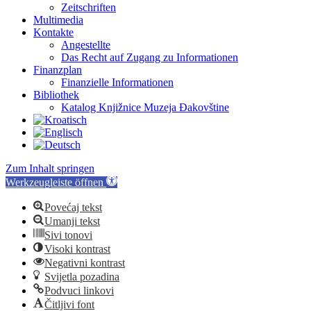
Zeitschriften
Multimedia
Kontakte
Angestellte
Das Recht auf Zugang zu Informationen
Finanzplan
Finanzielle Informationen
Bibliothek
Katalog Knjižnice Muzeja Đakovštine
Zum Inhalt springen
Werkzeugleiste öffnen
Povećaj tekst
Umanji tekst
Sivi tonovi
Visoki kontrast
Negativni kontrast
Svijetla pozadina
Podvuci linkovi
Čitljivi font