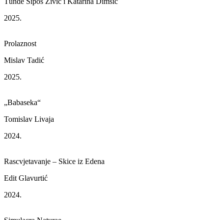
Tünde Šipoš Živić i Katarina Dimšić
2025.
Prolaznost
Mislav Tadić
2025.
„Babaseka“
Tomislav Livaja
2024.
Rascvjetavanje – Skice iz Edena
Edit Glavurtić
2024.