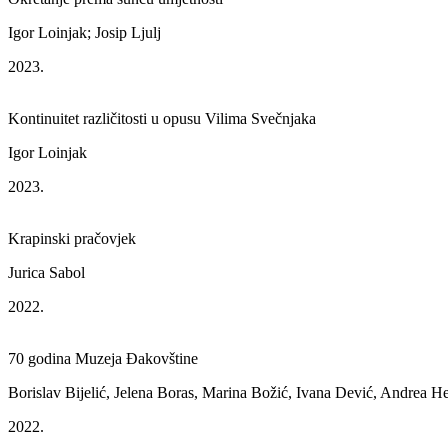
Igor Loinjak; Josip Ljulj
2023.
Kontinuitet različitosti u opusu Vilima Svečnjaka
Igor Loinjak
2023.
Krapinski pračovjek
Jurica Sabol
2022.
70 godina Muzeja Đakovštine
Borislav Bijelić, Jelena Boras, Marina Božić, Ivana Dević, Andrea H
2022.