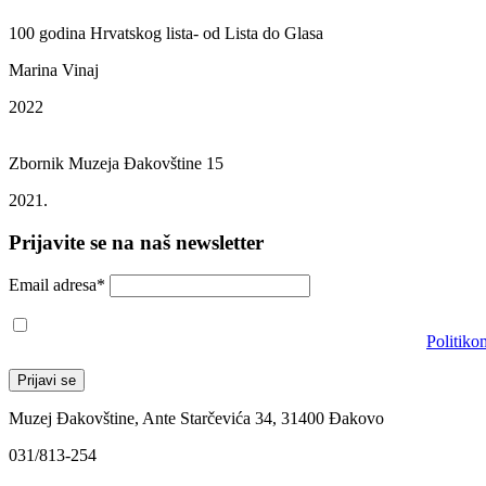
100 godina Hrvatskog lista- od Lista do Glasa
Marina Vinaj
2022
Zbornik Muzeja Đakovštine 15
2021.
Prijavite se na naš newsletter
Email adresa*
Prihvaćam da će se email adresa koristiti u skladu s našom
Politiko
Muzej Đakovštine, Ante Starčevića 34, 31400 Đakovo
031/813-254