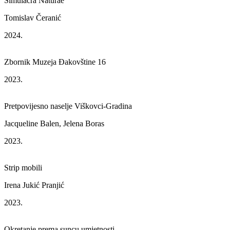
Simulacra Naturae
Tomislav Čeranić
2024.
Zbornik Muzeja Đakovštine 16
2023.
Pretpovijesno naselje Viškovci-Gradina
Jacqueline Balen, Jelena Boras
2023.
Strip mobili
Irena Jukić Pranjić
2023.
Okretanje prema suncu umjetnosti