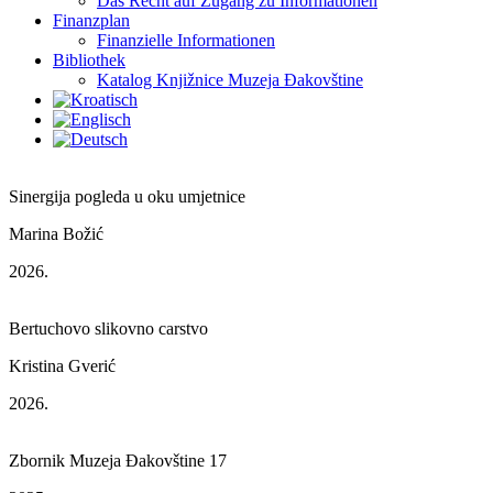
Das Recht auf Zugang zu Informationen
Finanzplan
Finanzielle Informationen
Bibliothek
Katalog Knjižnice Muzeja Đakovštine
Sinergija pogleda u oku umjetnice
Marina Božić
2026.
Bertuchovo slikovno carstvo
Kristina Gverić
2026.
Zbornik Muzeja Đakovštine 17