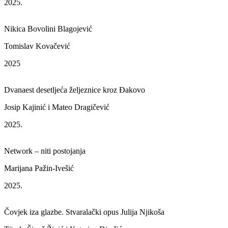
2025.
Nikica Bovolini Blagojević
Tomislav Kovačević
2025
Dvanaest desetljeća željeznice kroz Đakovo
Josip Kajinić i Mateo Dragičević
2025.
Network – niti postojanja
Marijana Pažin-Ivešić
2025.
Čovjek iza glazbe. Stvaralački opus Julija Njikoša