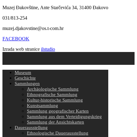
Muzej Đakovštine, Ante Starčevića 34, 31400 Đakovo
031/813-254
muzej.djakovstine@os.t-com.hr
FACEBOOK
Izrada web stranice
ilstudio
Museum
Geschichte
Sammlungen
Archäologische Sammlung
Ethnografische Sammlung
Kultur-historische Sammlung
Kunstsammlung
Sammlung geografischer Karten
Sammlung aus dem Verteidigungskrieg
Sammlung der Ansichtskarten
Dauerausstellung
Ethnologische Dauerausstellung