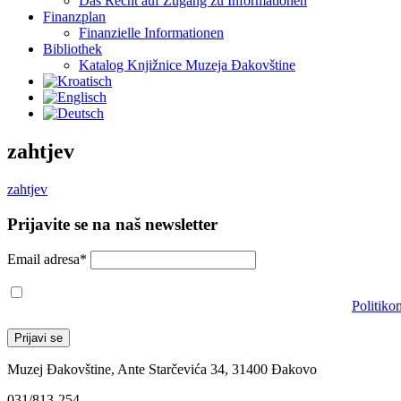
Das Recht auf Zugang zu Informationen
Finanzplan
Finanzielle Informationen
Bibliothek
Katalog Knjižnice Muzeja Đakovštine
zahtjev
zahtjev
Prijavite se na naš newsletter
Email adresa*
Prihvaćam da će se email adresa koristiti u skladu s našom
Politiko
Muzej Đakovštine, Ante Starčevića 34, 31400 Đakovo
031/813-254