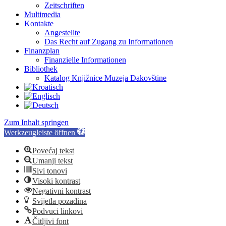
Zeitschriften
Multimedia
Kontakte
Angestellte
Das Recht auf Zugang zu Informationen
Finanzplan
Finanzielle Informationen
Bibliothek
Katalog Knjižnice Muzeja Đakovštine
Zum Inhalt springen
Werkzeugleiste öffnen
Povećaj tekst
Umanji tekst
Sivi tonovi
Visoki kontrast
Negativni kontrast
Svijetla pozadina
Podvuci linkovi
Čitljivi font