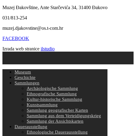
Muzej Đakovštine, Ante Starčevića 34, 31400 Đakovo
031/813-254
muzej.djakovstine@os.t-com.hr
FACEBOOK
Izrada web stranice
ilstudio
Museum
Geschichte
Sammlungen
Archäologische Sammlung
Ethnografische Sammlung
Kultur-historische Sammlung
Kunstsammlung
Sammlung geografischer Karten
Sammlung aus dem Verteidigungskrieg
Sammlung der Ansichtskarten
Dauerausstellung
Ethnologische Dauerausstellung