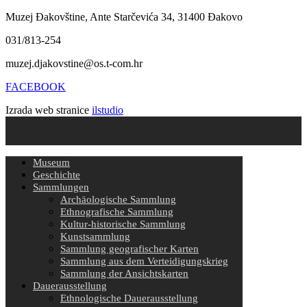
Muzej Đakovštine, Ante Starčevića 34, 31400 Đakovo
031/813-254
muzej.djakovstine@os.t-com.hr
FACEBOOK
Izrada web stranice
ilstudio
Museum
Geschichte
Sammlungen
Archäologische Sammlung
Ethnografische Sammlung
Kultur-historische Sammlung
Kunstsammlung
Sammlung geografischer Karten
Sammlung aus dem Verteidigungskrieg
Sammlung der Ansichtskarten
Dauerausstellung
Ethnologische Dauerausstellung