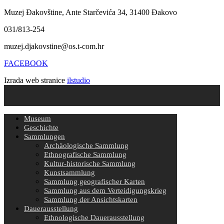
Muzej Đakovštine, Ante Starčevića 34, 31400 Đakovo
031/813-254
muzej.djakovstine@os.t-com.hr
FACEBOOK
Izrada web stranice
ilstudio
Museum
Geschichte
Sammlungen
Archäologische Sammlung
Ethnografische Sammlung
Kultur-historische Sammlung
Kunstsammlung
Sammlung geografischer Karten
Sammlung aus dem Verteidigungskrieg
Sammlung der Ansichtskarten
Dauerausstellung
Ethnologische Dauerausstellung