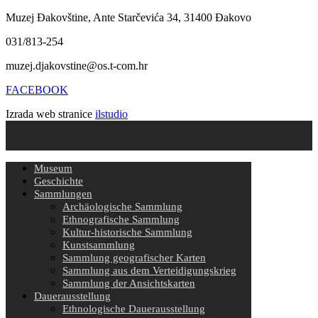
Muzej Đakovštine, Ante Starčevića 34, 31400 Đakovo
031/813-254
muzej.djakovstine@os.t-com.hr
FACEBOOK
Izrada web stranice
ilstudio
Museum
Geschichte
Sammlungen
Archäologische Sammlung
Ethnografische Sammlung
Kultur-historische Sammlung
Kunstsammlung
Sammlung geografischer Karten
Sammlung aus dem Verteidigungskrieg
Sammlung der Ansichtskarten
Dauerausstellung
Ethnologische Dauerausstellung