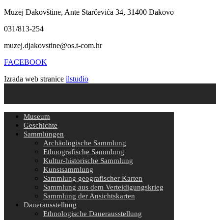
Muzej Đakovštine, Ante Starčevića 34, 31400 Đakovo
031/813-254
muzej.djakovstine@os.t-com.hr
FACEBOOK
Izrada web stranice
ilstudio
Museum
Geschichte
Sammlungen
Archäologische Sammlung
Ethnografische Sammlung
Kultur-historische Sammlung
Kunstsammlung
Sammlung geografischer Karten
Sammlung aus dem Verteidigungskrieg
Sammlung der Ansichtskarten
Dauerausstellung
Ethnologische Dauerausstellung