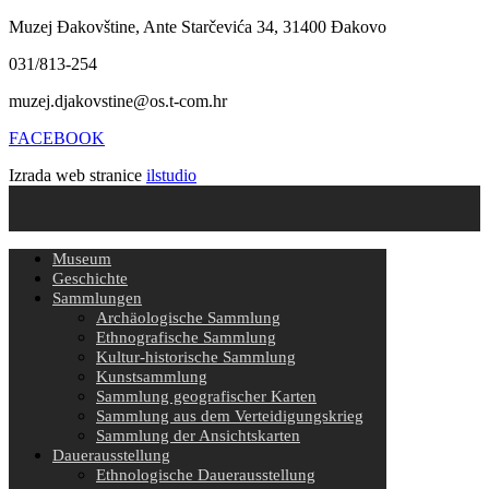
Muzej Đakovštine, Ante Starčevića 34, 31400 Đakovo
031/813-254
muzej.djakovstine@os.t-com.hr
FACEBOOK
Izrada web stranice
ilstudio
Museum
Geschichte
Sammlungen
Archäologische Sammlung
Ethnografische Sammlung
Kultur-historische Sammlung
Kunstsammlung
Sammlung geografischer Karten
Sammlung aus dem Verteidigungskrieg
Sammlung der Ansichtskarten
Dauerausstellung
Ethnologische Dauerausstellung