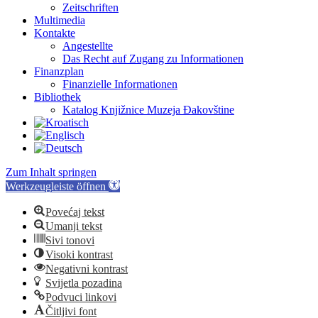
Zeitschriften
Multimedia
Kontakte
Angestellte
Das Recht auf Zugang zu Informationen
Finanzplan
Finanzielle Informationen
Bibliothek
Katalog Knjižnice Muzeja Đakovštine
Zum Inhalt springen
Werkzeugleiste öffnen
Povećaj tekst
Umanji tekst
Sivi tonovi
Visoki kontrast
Negativni kontrast
Svijetla pozadina
Podvuci linkovi
Čitljivi font