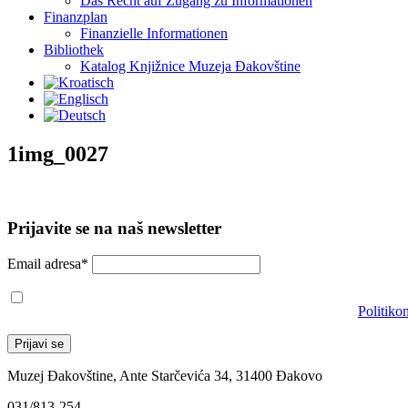
Das Recht auf Zugang zu Informationen
Finanzplan
Finanzielle Informationen
Bibliothek
Katalog Knjižnice Muzeja Đakovštine
1img_0027
Prijavite se na naš newsletter
Email adresa*
Prihvaćam da će se email adresa koristiti u skladu s našom
Politiko
Muzej Đakovštine, Ante Starčevića 34, 31400 Đakovo
031/813-254