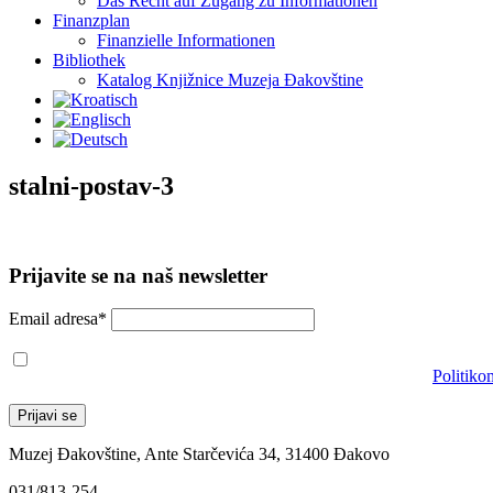
Das Recht auf Zugang zu Informationen
Finanzplan
Finanzielle Informationen
Bibliothek
Katalog Knjižnice Muzeja Đakovštine
stalni-postav-3
Prijavite se na naš newsletter
Email adresa*
Prihvaćam da će se email adresa koristiti u skladu s našom
Politiko
Muzej Đakovštine, Ante Starčevića 34, 31400 Đakovo
031/813-254