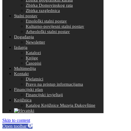
Zbirka Domovinskog rata
Zbirka razglednica
Stalni postav
Etnološki stalni postav
Kulturno-povijesni stalni postav
Arheološki stalni postav
Događanja
Newsletter
Izdanja
Katalozi
Knjige
Časopisi
Multimedija
Kontakt
Djelatnici
Pravo na pristup informacijama
Financijski plan
Financijski izvještaji
Knjižnica
Katalog Knjižnice Muzeja Đakovštine
Skip to content
Open toolbar