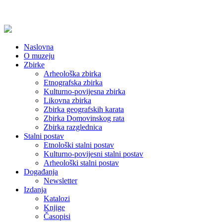
Naslovna
O muzeju
Zbirke
Arheološka zbirka
Etnografska zbirka
Kulturno-povijesna zbirka
Likovna zbirka
Zbirka geografskih karata
Zbirka Domovinskog rata
Zbirka razglednica
Stalni postav
Etnološki stalni postav
Kulturno-povijesni stalni postav
Arheološki stalni postav
Događanja
Newsletter
Izdanja
Katalozi
Knjige
Časopisi