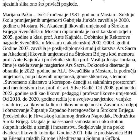
njezinih slika ono što privlači poglede.
Marijana Pažin – Ivešić rođena je 1981. godine u Mostaru. Srednju
školu primijenjenih umjetnosti Gabrijela Jurkića završila je 2000.
godine u Mostaru. Na Akademiji likovnih umjetnosti u Širokom
Brijegu Sveučilišta u Mostaru diplomirala je na slikarskom odjelu
2005. godine u klasi prof. Ante Kajinića. Dobitnica je Rektorove
nagrade Sveučilišta u Mostaru u akademskoj 2002./2003. godini.
Godine 2007. završila je poslijediplomski studij slikarstva Ars Sacra
na Akademiji likovnih umjetnosti na Širokom Brijegu kod mentora
prof. Ante Kajinića i pročelnika studija prof. Vasilija Josipa Jordana,
čime je stekla zvanje magistrice Ars Sacra. Doktorsku disertaciju
obranila je 2022. godine na ALU Sveučilišta u Mostaru, iz područja
umjetnosti, polja likovnih umjetnosti, grane slikarstva, s temom
„Suvremeno slikarstvo u korespon- denciji sa sakralnim prostorom“,
pod mentorstvom izv. prof. dr. art. Silve Radić. Od 2008. godine do
2022. godine radi kao likovni pedagog i profesor likovne umjetnosti.
Od 2018. do 2020. godine radila je u svojstvu savjetnice, vanjske
suradnice, za likovnu kulturu i likovnu umjetnost u Zavodu za odgoj
i obrazovanje Županije Zapadno-hercegovačke u Širokom Brijegu.
Predsjednica je Hrvatskog kulturnog društva Napredak, Podružnica
Široki Brijeg. Izlagala je na šesnaest samostalnih i oko stotinu
skupnih izložbi u zemlji i inozemstvu. Sudjelovala je na preko
dvadeset likovnih kolonija. Godine 2011. bila je predstavnica BiH
na Bijenalu mladih Europe i Mediterana u Solunu u Grčkoj.