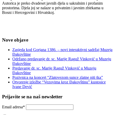
Autorica je preko dvadeset javnih djela u sakralnim i profanim
prostorima. Djela joj se nalaze u privatnim i javnim zbirkama u
Bosni i Hercegovini i Hrvatskoj.
Nove objave
Zasjeda kod Gorjana 1386. – novi interaktivni sadržaj Muzeja
Đakovštine
Održano predavanje dr. sc. Marije Raguž Vinković u Muzeju
Đakovštine
Predavanje dr. sc. Marije Raguž Vinković u Muzeju
Đakovštine
Pozivnica na koncert “Zlatovezom sunce zlatne niti tka”
Otvorenje izložbe “Vezovima kroz Đakovštinu” kustosice
Ivane Dević
Prijavite se na naš newsletter
Email adresa*