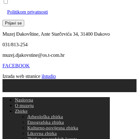
Prihvaćam da će se email adresa koristiti u skladu s našom
Politikom privatnosti
Muzej Đakovštine, Ante Starčevića 34, 31400 Đakovo
031/813-254
muzej.djakovstine@os.t-com.hr
FACEBOOK
Izrada web stranice
ilstudio
Naslovna
O muzeju
Zbirke
Arheološka zbirka
Etnografska zbirka
Kulturno-povijesna zbirka
Likovna zbirka
Zbirka geografskih karata