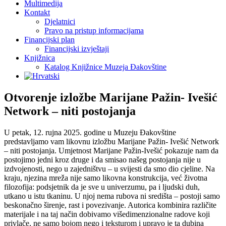
Multimedija
Kontakt
Djelatnici
Pravo na pristup informacijama
Financijski plan
Financijski izvještaji
Knjižnica
Katalog Knjižnice Muzeja Đakovštine
Otvorenje izložbe Marijane Pažin- Ivešić
Network – niti postojanja
U petak, 12. rujna 2025. godine u Muzeju Đakovštine
predstavljamo vam likovnu izložbu Marijane Pažin- Ivešić Network
– niti postojanja. Umjetnost Marijane Pažin-Ivešić pokazuje nam da
postojimo jedni kroz druge i da smisao našeg postojanja nije u
izdvojenosti, nego u zajedništvu – u svijesti da smo dio cjeline. Na
kraju, njezina mreža nije samo likovna konstrukcija, već životna
filozofija: podsjetnik da je sve u univerzumu, pa i ljudski duh,
utkano u istu tkaninu. U njoj nema rubova ni središta – postoji samo
beskonačno širenje, rast i povezivanje. Autorica kombinira različite
materijale i na taj način dobivamo višedimenzionalne radove koji
privlače, ne samo bojom nego i teksturom i upravo je ta dubina