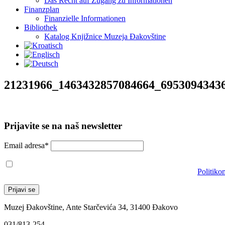
Das Recht auf Zugang zu Informationen
Finanzplan
Finanzielle Informationen
Bibliothek
Katalog Knjižnice Muzeja Đakovštine
21231966_1463432857084664_6953094343
Prijavite se na naš newsletter
Email adresa*
Prihvaćam da će se email adresa koristiti u skladu s našom
Politiko
Muzej Đakovštine, Ante Starčevića 34, 31400 Đakovo
031/813-254