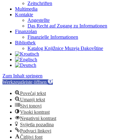
Zeitschriften
Multimedia
Kontakte
Angestellte
Das Recht auf Zugang zu Informationen
Finanzplan
Finanzielle Informationen
Bibliothek
Katalog Knjižnice Muzeja Đakovštine
Zum Inhalt springen
Werkzeugleiste öffnen
Povećaj tekst
Umanji tekst
Sivi tonovi
Visoki kontrast
Negativni kontrast
Svijetla pozadina
Podvuci linkovi
Čitljivi font