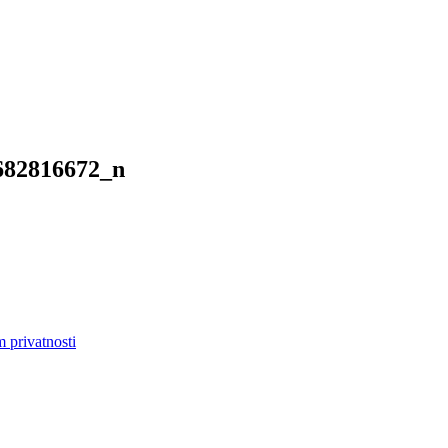
682816672_n
m privatnosti