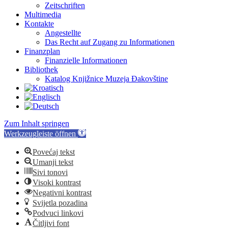
Zeitschriften
Multimedia
Kontakte
Angestellte
Das Recht auf Zugang zu Informationen
Finanzplan
Finanzielle Informationen
Bibliothek
Katalog Knjižnice Muzeja Đakovštine
Zum Inhalt springen
Werkzeugleiste öffnen
Povećaj tekst
Umanji tekst
Sivi tonovi
Visoki kontrast
Negativni kontrast
Svijetla pozadina
Podvuci linkovi
Čitljivi font