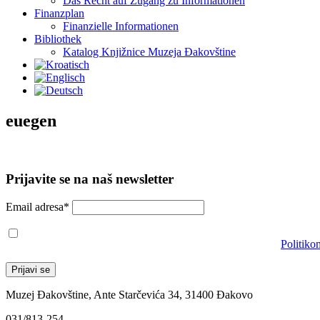
Das Recht auf Zugang zu Informationen
Finanzplan
Finanzielle Informationen
Bibliothek
Katalog Knjižnice Muzeja Đakovštine
euegen
Prijavite se na naš newsletter
Email adresa*
Prihvaćam da će se email adresa koristiti u skladu s našom
Politiko
Muzej Đakovštine, Ante Starčevića 34, 31400 Đakovo
031/813-254