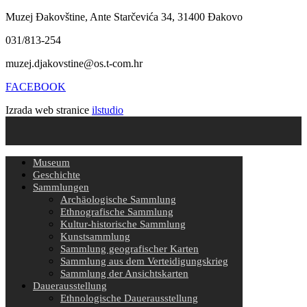
Muzej Đakovštine, Ante Starčevića 34, 31400 Đakovo
031/813-254
muzej.djakovstine@os.t-com.hr
FACEBOOK
Izrada web stranice
ilstudio
Museum
Geschichte
Sammlungen
Archäologische Sammlung
Ethnografische Sammlung
Kultur-historische Sammlung
Kunstsammlung
Sammlung geografischer Karten
Sammlung aus dem Verteidigungskrieg
Sammlung der Ansichtskarten
Dauerausstellung
Ethnologische Dauerausstellung