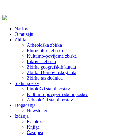
Naslovna
O muzeju
Zbirke
Arheološka zbirka
Etnografska zbirka
Kulturno-povijesna zbirka
Likovna zbirka
Zbirka geografskih karata
Zbirka Domovinskog rata
Zbirka razglednica
Stalni postav
Etnološki stalni postav
Kulturno-povijesni stalni postav
Arheološki stalni postav
Događanja
Newsletter
Izdanja
Katalozi
Knjige
Časopisi