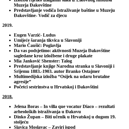
Muzeja Đakovštine
Predstavljanje vodiča Istraživanje baštine u Muzeju
Đakovštine- Vodič za djecu
2019.
Eugen Varzić- Ludus
Umijeće šaranja tikvica u Slavoniji
Mario Čaušić: Poglavlja
Da vas podsjetimo: aktivnosti Muzeja Đakovštine
sagledane kroz izložbene i druge plakate
Mia Janković Shenster: Talog
Predstavljanje knjige Narodna stranka u Slavoniji i
Srijemu 1883.-1903. autor Branko Ostajmer
Multimedijska izložba “Osijek na udaru brutalne
agresije”
Početci sestrinstva u Hrvatskoj i Đakovštini
2018.
Jelena Boras – In villa que vocatur Diaco – rezultati
arheoloških istraživanja u Đakovu
Dinko Župan – Biti učenik u Hrvatskoj u dugom 19.
stoljeću
Slavica Moslavac – Zaviri ispod