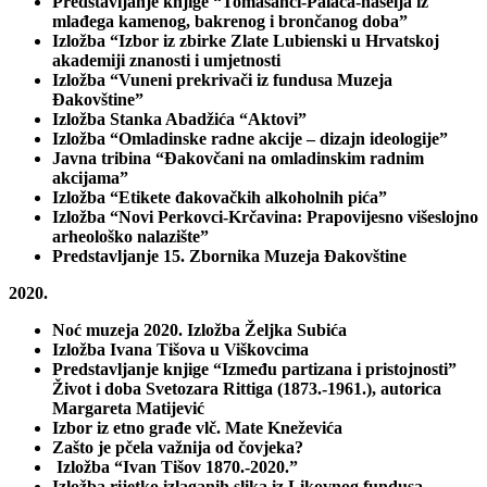
Predstavljanje knjige “Tomašanci-Palača-naselja iz
mlađega kamenog, bakrenog i brončanog doba”
Izložba “Izbor iz zbirke Zlate Lubienski u Hrvatskoj
akademiji znanosti i umjetnosti
Izložba “Vuneni prekrivači iz fundusa Muzeja
Đakovštine”
Izložba Stanka Abadžića “Aktovi”
Izložba “Omladinske radne akcije – dizajn ideologije”
Javna tribina “Đakovčani na omladinskim radnim
akcijama”
Izložba “Etikete đakovačkih alkoholnih pića”
Izložba “Novi Perkovci-Krčavina: Prapovijesno višeslojno
arheološko nalazište”
Predstavljanje 15. Zbornika Muzeja Đakovštine
2020.
Noć muzeja 2020. Izložba Željka Subića
Izložba Ivana Tišova u Viškovcima
Predstavljanje knjige “Između partizana i pristojnosti”
Život i doba Svetozara Rittiga (1873.-1961.), autorica
Margareta Matijević
Izbor iz etno građe vlč. Mate Kneževića
Zašto je pčela važnija od čovjeka?
Izložba “Ivan Tišov 1870.-2020.”
Izložba rijetko izlaganih slika iz Likovnog fundusa