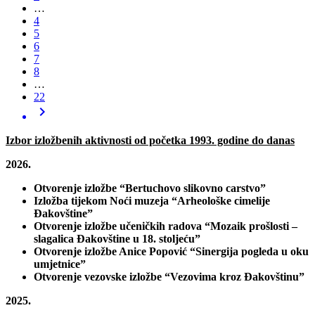
…
4
5
6
7
8
…
22
chevron_right
Izbor izložbenih aktivnosti od početka 1993. godine do danas
2026.
Otvorenje izložbe “Bertuchovo slikovno carstvo”
Izložba tijekom Noći muzeja “Arheološke cimelije
Đakovštine”
Otvorenje izložbe učeničkih radova “Mozaik prošlosti –
slagalica Đakovštine u 18. stoljeću”
Otvorenje izložbe Anice Popović “Sinergija pogleda u oku
umjetnice”
Otvorenje vezovske izložbe “Vezovima kroz Đakovštinu”
2025.