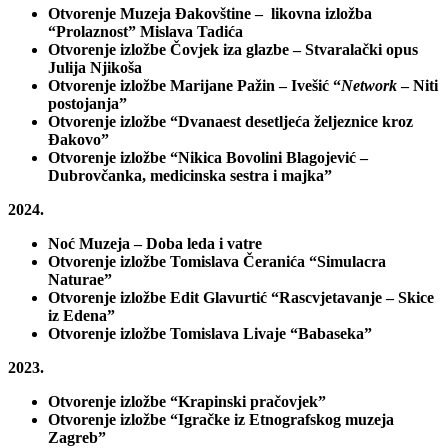
Otvorenje Muzeja Đakovštine – likovna izložba
“Prolaznost” Mislava Tadića
Otvorenje izložbe Čovjek iza glazbe – Stvaralački opus
Julija Njikoša
Otvorenje izložbe Marijane Pažin – Ivešić “
Network
– Niti
postojanja”
Otvorenje izložbe “Dvanaest desetljeća željeznice kroz
Đakovo”
Otvorenje izložbe “Nikica Bovolini Blagojević –
Dubrovčanka, medicinska sestra i majka”
2024.
Noć Muzeja – Doba leda i vatre
Otvorenje izložbe Tomislava Čeranića “Simulacra
Naturae”
Otvorenje izložbe Edit Glavurtić “Rascvjetavanje – Skice
iz Edena”
Otvorenje izložbe Tomislava Livaje “Babaseka”
2023.
Otvorenje izložbe “Krapinski pračovjek”
Otvorenje izložbe “Igračke iz Etnografskog muzeja
Zagreb”