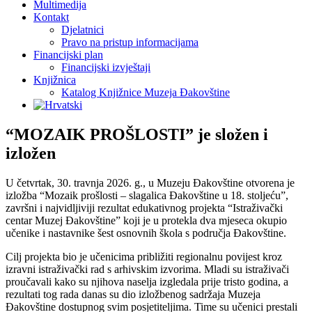
Multimedija
Kontakt
Djelatnici
Pravo na pristup informacijama
Financijski plan
Financijski izvještaji
Knjižnica
Katalog Knjižnice Muzeja Đakovštine
“MOZAIK PROŠLOSTI” je složen i
izložen
U četvrtak, 30. travnja 2026. g., u Muzeju Đakovštine otvorena je
izložba “Mozaik prošlosti – slagalica Đakovštine u 18. stoljeću”,
završni i najvidljiviji rezultat edukativnog projekta “Istraživački
centar Muzej Đakovštine” koji je u protekla dva mjeseca okupio
učenike i nastavnike šest osnovnih škola s područja Đakovštine.
Cilj projekta bio je učenicima približiti regionalnu povijest kroz
izravni istraživački rad s arhivskim izvorima. Mladi su istraživači
proučavali kako su njihova naselja izgledala prije tristo godina, a
rezultati tog rada danas su dio izložbenog sadržaja Muzeja
Đakovštine dostupnog svim posjetiteljima. Time su učenici prestali