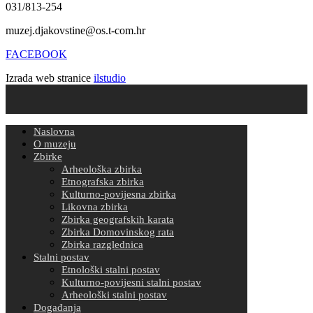
031/813-254
muzej.djakovstine@os.t-com.hr
FACEBOOK
Izrada web stranice
ilstudio
Naslovna
O muzeju
Zbirke
Arheološka zbirka
Etnografska zbirka
Kulturno-povijesna zbirka
Likovna zbirka
Zbirka geografskih karata
Zbirka Domovinskog rata
Zbirka razglednica
Stalni postav
Etnološki stalni postav
Kulturno-povijesni stalni postav
Arheološki stalni postav
Događanja