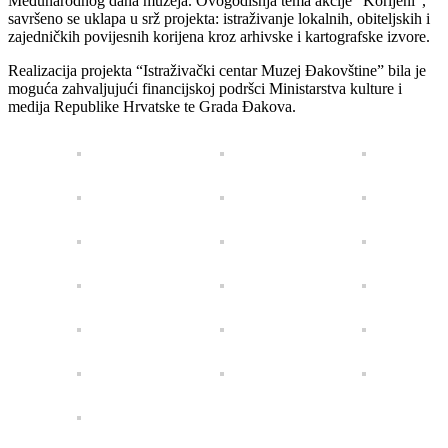
Međunarodnog dana muzeja. Ovogodišnja tema akcije “Korijeni”,
savršeno se uklapa u srž projekta: istraživanje lokalnih, obiteljskih i
zajedničkih povijesnih korijena kroz arhivske i kartografske izvore.
Realizacija projekta “Istraživački centar Muzej Đakovštine” bila je
moguća zahvaljujući financijskoj podršci Ministarstva kulture i
medija Republike Hrvatske te Grada Đakova.