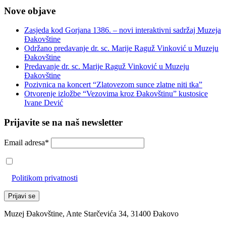
Nove objave
Zasjeda kod Gorjana 1386. – novi interaktivni sadržaj Muzeja
Đakovštine
Održano predavanje dr. sc. Marije Raguž Vinković u Muzeju
Đakovštine
Predavanje dr. sc. Marije Raguž Vinković u Muzeju
Đakovštine
Pozivnica na koncert “Zlatovezom sunce zlatne niti tka”
Otvorenje izložbe “Vezovima kroz Đakovštinu” kustosice
Ivane Dević
Prijavite se na naš newsletter
Email adresa*
Prihvaćam da će se email adresa koristiti u skladu s našom
Politikom privatnosti
Muzej Đakovštine, Ante Starčevića 34, 31400 Đakovo