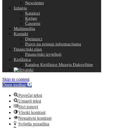
Newsletter
Izdanja
Katalozi
Knjige
Časopisi
Multimedija
Kontakt
Djelatnici
Pravo na pristup informacijama
Financijski plan
Financijski izvještaji
Knjižnica
Katalog Knjižnice Muzeja Đakovštine
Skip to content
Open toolbar
Povećaj tekst
Umanji tekst
Sivi tonovi
Visoki kontrast
Negativni kontrast
Svijetla pozadina