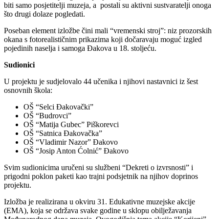
biti samo posjetitelji muzeja, a postali su aktivni sustvaratelji onoga
što drugi dolaze pogledati.
Poseban element izložbe čini mali “vremenski stroj”: niz prozorskih
okana s fotorealističnim prikazima koji dočaravaju moguć izgled
pojedinih naselja i samoga Đakova u 18. stoljeću.
Sudionici
U projektu je sudjelovalo 44 učenika i njihovi nastavnici iz šest
osnovnih škola:
OŠ “Selci Đakovački”
OŠ “Budrovci”
OŠ “Matija Gubec” Piškorevci
OŠ “Satnica Đakovačka”
OŠ “Vladimir Nazor” Đakovo
OŠ “Josip Anton Ćolnić” Đakovo
Svim sudionicima uručeni su službeni “Dekreti o izvrsnosti” i
prigodni poklon paketi kao trajni podsjetnik na njihov doprinos
projektu.
Izložba je realizirana u okviru 31. Edukativne muzejske akcije
(EMA), koja se održava svake godine u sklopu obilježavanja