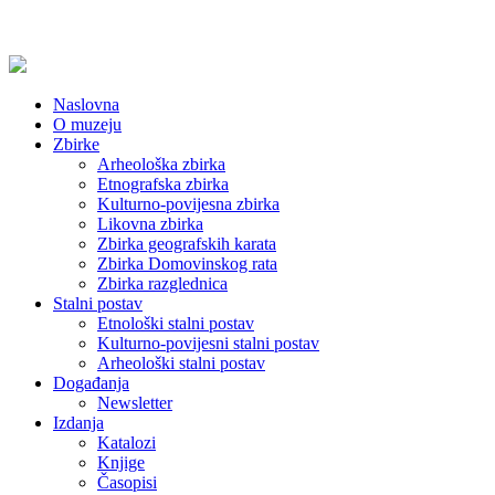
Naslovna
O muzeju
Zbirke
Arheološka zbirka
Etnografska zbirka
Kulturno-povijesna zbirka
Likovna zbirka
Zbirka geografskih karata
Zbirka Domovinskog rata
Zbirka razglednica
Stalni postav
Etnološki stalni postav
Kulturno-povijesni stalni postav
Arheološki stalni postav
Događanja
Newsletter
Izdanja
Katalozi
Knjige
Časopisi