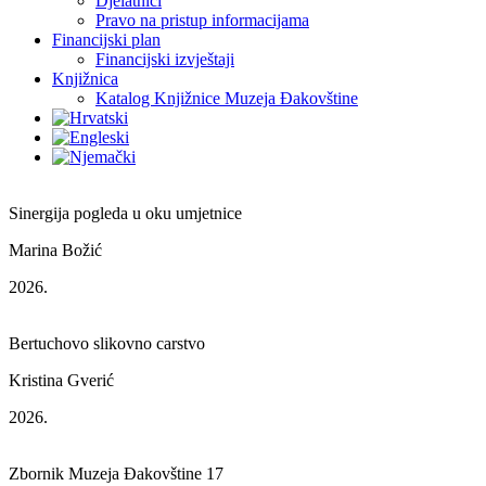
Djelatnici
Pravo na pristup informacijama
Financijski plan
Financijski izvještaji
Knjižnica
Katalog Knjižnice Muzeja Đakovštine
Sinergija pogleda u oku umjetnice
Marina Božić
2026.
Bertuchovo slikovno carstvo
Kristina Gverić
2026.
Zbornik Muzeja Đakovštine 17