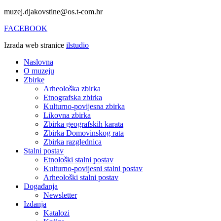
muzej.djakovstine@os.t-com.hr
FACEBOOK
Izrada web stranice
ilstudio
Naslovna
O muzeju
Zbirke
Arheološka zbirka
Etnografska zbirka
Kulturno-povijesna zbirka
Likovna zbirka
Zbirka geografskih karata
Zbirka Domovinskog rata
Zbirka razglednica
Stalni postav
Etnološki stalni postav
Kulturno-povijesni stalni postav
Arheološki stalni postav
Događanja
Newsletter
Izdanja
Katalozi