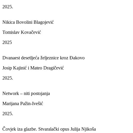
2025.
Nikica Bovolini Blagojević
Tomislav Kovačević
2025
Dvanaest desetljeća željeznice kroz Đakovo
Josip Kajinić i Mateo Dragičević
2025.
Network – niti postojanja
Marijana Pažin-Ivešić
2025.
Čovjek iza glazbe. Stvaralački opus Julija Njikoša