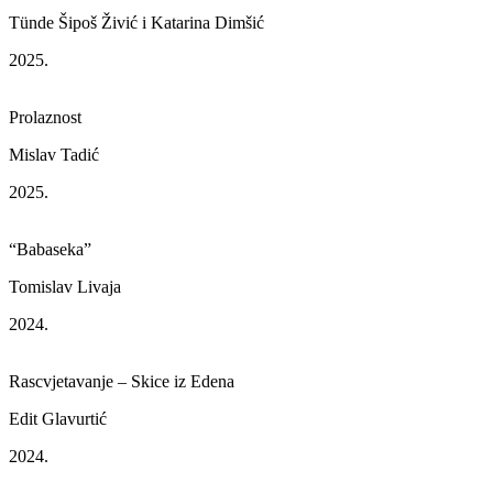
Tünde Šipoš Živić i Katarina Dimšić
2025.
Prolaznost
Mislav Tadić
2025.
“Babaseka”
Tomislav Livaja
2024.
Rascvjetavanje – Skice iz Edena
Edit Glavurtić
2024.