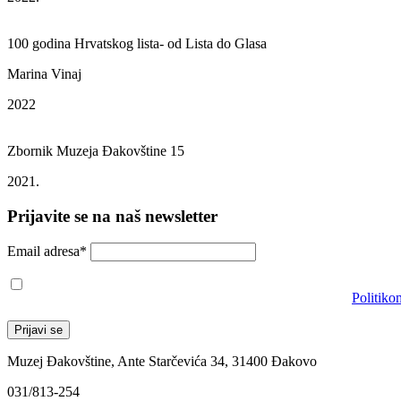
100 godina Hrvatskog lista- od Lista do Glasa
Marina Vinaj
2022
Zbornik Muzeja Đakovštine 15
2021.
Prijavite se na naš newsletter
Email adresa*
Prihvaćam da će se email adresa koristiti u skladu s našom
Politiko
Muzej Đakovštine, Ante Starčevića 34, 31400 Đakovo
031/813-254