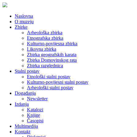
Naslovna
O muzeju
Zbirke
Arheološka zbirka
Etnografska zbirka
Kulturno-povijesna zbirka
Likovna zbirka
Zbirka geografskih karata
Zbirka Domovinskog rata
Zbirka razglednica
Stalni postav
Etnološki stalni postav
Kulturno-povijesni stalni postav
Arheološki stalni postav
Događanja
Newsletter
Izdanja
Katalozi
Knjige
Časopisi
Multimedija
Kontakt