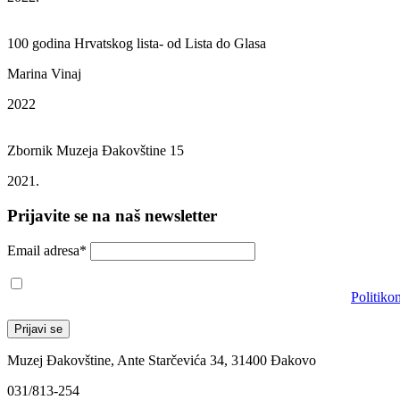
100 godina Hrvatskog lista- od Lista do Glasa
Marina Vinaj
2022
Zbornik Muzeja Đakovštine 15
2021.
Prijavite se na naš newsletter
Email adresa*
Prihvaćam da će se email adresa koristiti u skladu s našom
Politiko
Muzej Đakovštine, Ante Starčevića 34, 31400 Đakovo
031/813-254