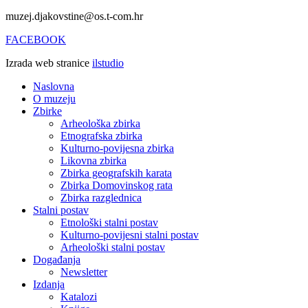
muzej.djakovstine@os.t-com.hr
FACEBOOK
Izrada web stranice
ilstudio
Naslovna
O muzeju
Zbirke
Arheološka zbirka
Etnografska zbirka
Kulturno-povijesna zbirka
Likovna zbirka
Zbirka geografskih karata
Zbirka Domovinskog rata
Zbirka razglednica
Stalni postav
Etnološki stalni postav
Kulturno-povijesni stalni postav
Arheološki stalni postav
Događanja
Newsletter
Izdanja
Katalozi