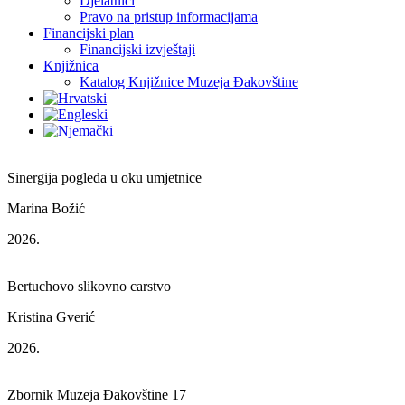
Djelatnici
Pravo na pristup informacijama
Financijski plan
Financijski izvještaji
Knjižnica
Katalog Knjižnice Muzeja Đakovštine
Sinergija pogleda u oku umjetnice
Marina Božić
2026.
Bertuchovo slikovno carstvo
Kristina Gverić
2026.
Zbornik Muzeja Đakovštine 17