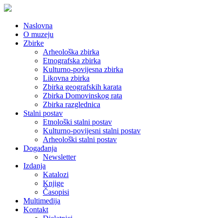
Naslovna
O muzeju
Zbirke
Arheološka zbirka
Etnografska zbirka
Kulturno-povijesna zbirka
Likovna zbirka
Zbirka geografskih karata
Zbirka Domovinskog rata
Zbirka razglednica
Stalni postav
Etnološki stalni postav
Kulturno-povijesni stalni postav
Arheološki stalni postav
Događanja
Newsletter
Izdanja
Katalozi
Knjige
Časopisi
Multimedija
Kontakt