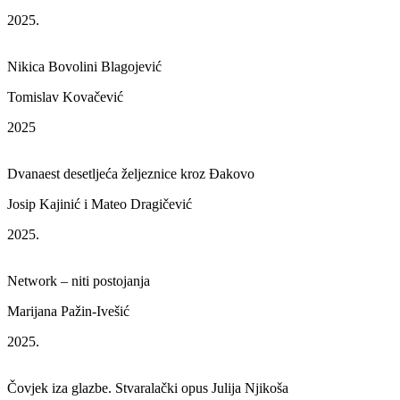
2025.
Nikica Bovolini Blagojević
Tomislav Kovačević
2025
Dvanaest desetljeća željeznice kroz Đakovo
Josip Kajinić i Mateo Dragičević
2025.
Network – niti postojanja
Marijana Pažin-Ivešić
2025.
Čovjek iza glazbe. Stvaralački opus Julija Njikoša