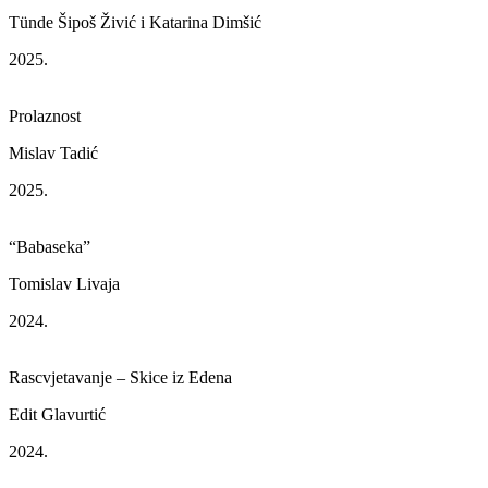
Tünde Šipoš Živić i Katarina Dimšić
2025.
Prolaznost
Mislav Tadić
2025.
“Babaseka”
Tomislav Livaja
2024.
Rascvjetavanje – Skice iz Edena
Edit Glavurtić
2024.