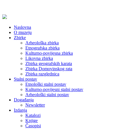
Naslovna
O muzeju
Zbirke
Arheološka zbirka
Etnografska zbirka
Kulturno-povijesna zbirka
Likovna zbirka
Zbirka geografskih karata
Zbirka Domovinskog rata
Zbirka razglednica
Stalni postav
Etnološki stalni postav
Kulturno-povijesni stalni postav
Arheološki stalni postav
Događanja
Newsletter
Izdanja
Katalozi
Knjige
Časopisi