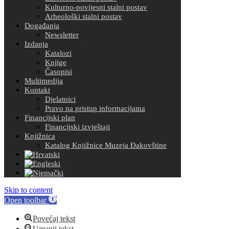
Kulturno-povijesni stalni postav
Arheološki stalni postav
Događanja
Newsletter
Izdanja
Katalozi
Knjige
Časopisi
Multimedija
Kontakt
Djelatnici
Pravo na pristup informacijama
Financijski plan
Financijski izvještaji
Knjižnica
Katalog Knjižnice Muzeja Đakovštine
Skip to content
Open toolbar
Povećaj tekst
Umanji tekst