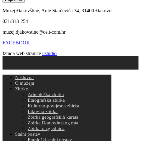
Muzej Đakovštine, Ante Starčevića 34, 31400 Đakovo
031/813-254
muzej.djakovstine@os.t-com.hr
FACEBOOK
Izrada web stranice
ilstudio
Naslovna
O muzeju
Zbirke
Arheološka zbirka
Etnografska zbirka
Kulturno-povijesna zbirka
Likovna zbirka
Zbirka geografskih karata
Zbirka Domovinskog rata
Zbirka razglednica
Stalni postav
Etnološki stalni postav