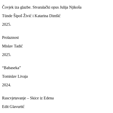
Čovjek iza glazbe. Stvaralački opus Julija Njikoša
Tünde Šipoš Živić i Katarina Dimšić
2025.
Prolaznost
Mislav Tadić
2025.
“Babaseka”
Tomislav Livaja
2024.
Rascvjetavanje – Skice iz Edena
Edit Glavurtić