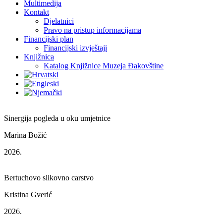
Multimedija
Kontakt
Djelatnici
Pravo na pristup informacijama
Financijski plan
Financijski izvještaji
Knjižnica
Katalog Knjižnice Muzeja Đakovštine
Sinergija pogleda u oku umjetnice
Marina Božić
2026.
Bertuchovo slikovno carstvo
Kristina Gverić
2026.