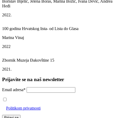
Borislav Bijelić, Jelena Boras, Marina Božić, Ivana Dević, Andrea
Heđi
2022.
100 godina Hrvatskog lista- od Lista do Glasa
Marina Vinaj
2022
Zbornik Muzeja Đakovštine 15
2021.
Prijavite se na naš newsletter
Email adresa*
Prihvaćam da će se email adresa koristiti u skladu s našom
Politikom privatnosti