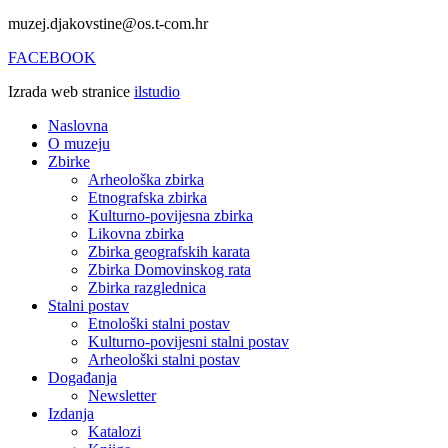
muzej.djakovstine@os.t-com.hr
FACEBOOK
Izrada web stranice
ilstudio
Naslovna
O muzeju
Zbirke
Arheološka zbirka
Etnografska zbirka
Kulturno-povijesna zbirka
Likovna zbirka
Zbirka geografskih karata
Zbirka Domovinskog rata
Zbirka razglednica
Stalni postav
Etnološki stalni postav
Kulturno-povijesni stalni postav
Arheološki stalni postav
Događanja
Newsletter
Izdanja
Katalozi