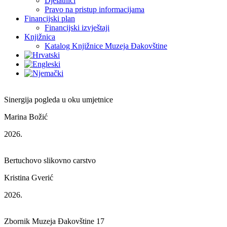
Djelatnici
Pravo na pristup informacijama
Financijski plan
Financijski izvještaji
Knjižnica
Katalog Knjižnice Muzeja Đakovštine
Sinergija pogleda u oku umjetnice
Marina Božić
2026.
Bertuchovo slikovno carstvo
Kristina Gverić
2026.
Zbornik Muzeja Đakovštine 17