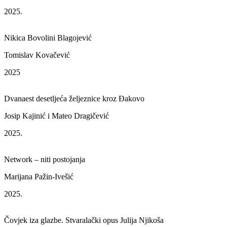
2025.
Nikica Bovolini Blagojević
Tomislav Kovačević
2025
Dvanaest desetljeća željeznice kroz Đakovo
Josip Kajinić i Mateo Dragičević
2025.
Network – niti postojanja
Marijana Pažin-Ivešić
2025.
Čovjek iza glazbe. Stvaralački opus Julija Njikoša