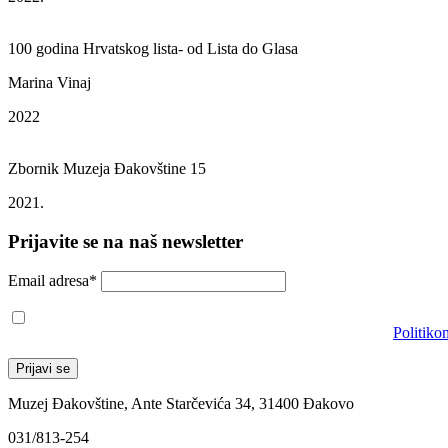
100 godina Hrvatskog lista- od Lista do Glasa
Marina Vinaj
2022
Zbornik Muzeja Đakovštine 15
2021.
Prijavite se na naš newsletter
Email adresa*
Prihvaćam da će se email adresa koristiti u skladu s našom
Politiko
Muzej Đakovštine, Ante Starčevića 34, 31400 Đakovo
031/813-254