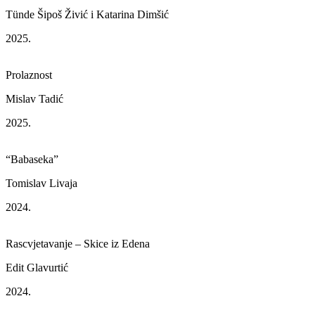
Tünde Šipoš Živić i Katarina Dimšić
2025.
Prolaznost
Mislav Tadić
2025.
“Babaseka”
Tomislav Livaja
2024.
Rascvjetavanje – Skice iz Edena
Edit Glavurtić
2024.