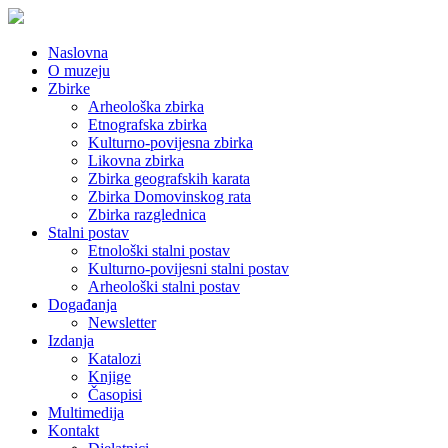
Naslovna
O muzeju
Zbirke
Arheološka zbirka
Etnografska zbirka
Kulturno-povijesna zbirka
Likovna zbirka
Zbirka geografskih karata
Zbirka Domovinskog rata
Zbirka razglednica
Stalni postav
Etnološki stalni postav
Kulturno-povijesni stalni postav
Arheološki stalni postav
Događanja
Newsletter
Izdanja
Katalozi
Knjige
Časopisi
Multimedija
Kontakt