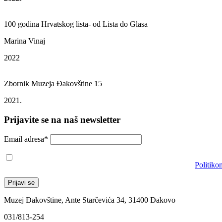
100 godina Hrvatskog lista- od Lista do Glasa
Marina Vinaj
2022
Zbornik Muzeja Đakovštine 15
2021.
Prijavite se na naš newsletter
Email adresa*
Prihvaćam da će se email adresa koristiti u skladu s našom
Politiko
Muzej Đakovštine, Ante Starčevića 34, 31400 Đakovo
031/813-254