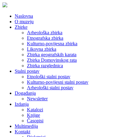
Naslovna
O muzeju
Zbirke
Arheološka zbirka
Etnografska zbirka
Kulturno-povijesna zbirka
Likovna zbirka
Zbirka geografskih karata
Zbirka Domovinskog rata
Zbirka razglednica
Stalni postav
Etnološki stalni postav
Kulturno-povijesni stalni postav
Arheološki stalni postav
Događanja
Newsletter
Izdanja
Katalozi
Knjige
Časopisi
Multimedija
Kontakt