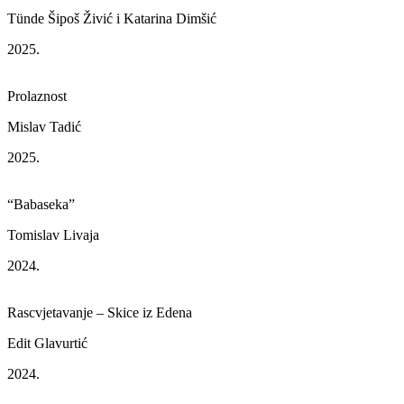
Tünde Šipoš Živić i Katarina Dimšić
2025.
Prolaznost
Mislav Tadić
2025.
“Babaseka”
Tomislav Livaja
2024.
Rascvjetavanje – Skice iz Edena
Edit Glavurtić
2024.