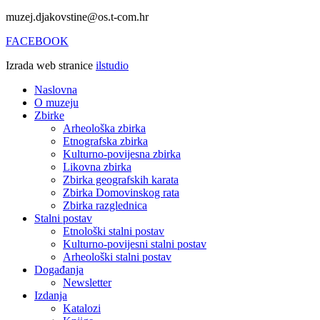
muzej.djakovstine@os.t-com.hr
FACEBOOK
Izrada web stranice
ilstudio
Naslovna
O muzeju
Zbirke
Arheološka zbirka
Etnografska zbirka
Kulturno-povijesna zbirka
Likovna zbirka
Zbirka geografskih karata
Zbirka Domovinskog rata
Zbirka razglednica
Stalni postav
Etnološki stalni postav
Kulturno-povijesni stalni postav
Arheološki stalni postav
Događanja
Newsletter
Izdanja
Katalozi