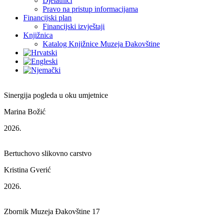
Djelatnici
Pravo na pristup informacijama
Financijski plan
Financijski izvještaji
Knjižnica
Katalog Knjižnice Muzeja Đakovštine
Sinergija pogleda u oku umjetnice
Marina Božić
2026.
Bertuchovo slikovno carstvo
Kristina Gverić
2026.
Zbornik Muzeja Đakovštine 17