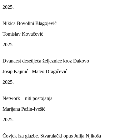
2025.
Nikica Bovolini Blagojević
Tomislav Kovačević
2025
Dvanaest desetljeća željeznice kroz Đakovo
Josip Kajinić i Mateo Dragičević
2025.
Network – niti postojanja
Marijana Pažin-Ivešić
2025.
Čovjek iza glazbe. Stvaralački opus Julija Njikoša