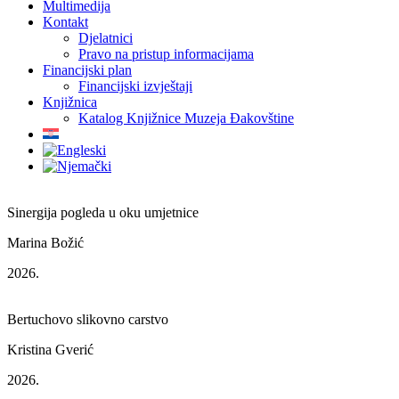
Multimedija
Kontakt
Djelatnici
Pravo na pristup informacijama
Financijski plan
Financijski izvještaji
Knjižnica
Katalog Knjižnice Muzeja Đakovštine
Sinergija pogleda u oku umjetnice
Marina Božić
2026.
Bertuchovo slikovno carstvo
Kristina Gverić
2026.