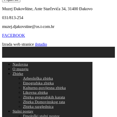
Muzej Đakovštine, Ante Starčevića 34, 31400 Đakovo
031/813-254
muzej.djakovstine@os.t-com.hr
FACEBOOK
Izrada web stranice
ilstudio
Naslovna
O muzeju
Zbirke
Arheološka zbirka
Etnografska zbirka
Kulturno-povijesna zbirka
Likovna zbirka
Zbirka geografskih karata
Zbirka Domovinskog rata
Zbirka razglednica
Stalni postav
Etnološki stalni postav