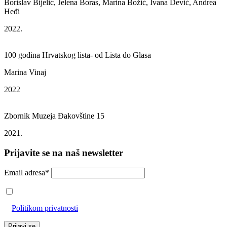
Borislav Bijelić, Jelena Boras, Marina Božić, Ivana Dević, Andrea
Heđi
2022.
100 godina Hrvatskog lista- od Lista do Glasa
Marina Vinaj
2022
Zbornik Muzeja Đakovštine 15
2021.
Prijavite se na naš newsletter
Email adresa*
Prihvaćam da će se email adresa koristiti u skladu s našom
Politikom privatnosti