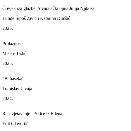
Čovjek iza glazbe. Stvaralački opus Julija Njikoša
Tünde Šipoš Živić i Katarina Dimšić
2025.
Prolaznost
Mislav Tadić
2025.
“Babaseka”
Tomislav Livaja
2024.
Rascvjetavanje – Skice iz Edena
Edit Glavurtić