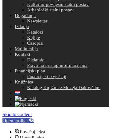
Kulturno-povijesni stalni postav
Arheološki stalni postav
Događanja
Newsletter
Izdanja
Katalozi
Knjige
Časopisi
Multimedija
Kontakt
Djelatnici
Pravo na pristup informacijama
Financijski plan
Financijski izvještaji
Knjižnica
Katalog Knjižnice Muzeja Đakovštine
Skip to content
Open toolbar
Povećaj tekst
Umanji tekst