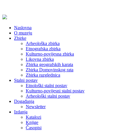
Naslovna
O muzeju
Zbirke
Arheološka zbirka
Etnografska zbirka
Kulturno-povijesna zbirka
Likovna zbirka
Zbirka geografskih karata
Zbirka Domovinskog rata
Zbirka razglednica
Stalni postav
Etnološki stalni postav
Kulturno-povijesni stalni postav
Arheološki stalni postav
Događanja
Newsletter
Izdanja
Katalozi
Knjige
Časopisi