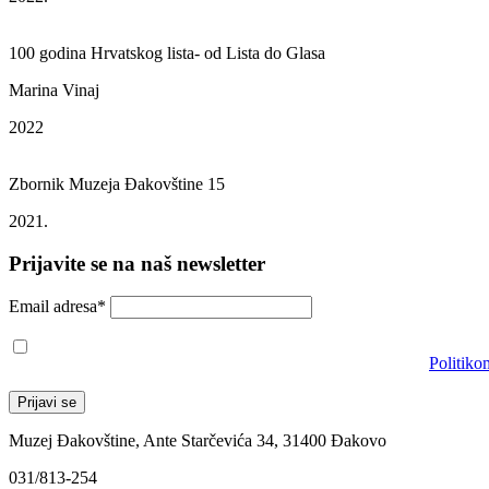
100 godina Hrvatskog lista- od Lista do Glasa
Marina Vinaj
2022
Zbornik Muzeja Đakovštine 15
2021.
Prijavite se na naš newsletter
Email adresa*
Prihvaćam da će se email adresa koristiti u skladu s našom
Politiko
Muzej Đakovštine, Ante Starčevića 34, 31400 Đakovo
031/813-254