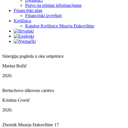
Djelatnici
Pravo na pristup informacijama
Financijski plan
Financijski izvještaji
Knjižnica
Katalog Knjižnice Muzeja Đakovštine
Sinergija pogleda u oku umjetnice
Marina Božić
2026.
Bertuchovo slikovno carstvo
Kristina Gverić
2026.
Zbornik Muzeja Đakovštine 17