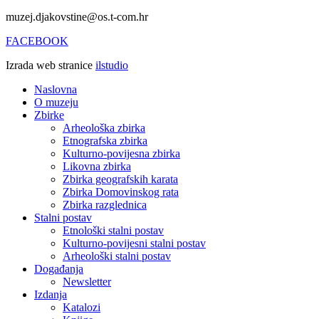
muzej.djakovstine@os.t-com.hr
FACEBOOK
Izrada web stranice
ilstudio
Naslovna
O muzeju
Zbirke
Arheološka zbirka
Etnografska zbirka
Kulturno-povijesna zbirka
Likovna zbirka
Zbirka geografskih karata
Zbirka Domovinskog rata
Zbirka razglednica
Stalni postav
Etnološki stalni postav
Kulturno-povijesni stalni postav
Arheološki stalni postav
Događanja
Newsletter
Izdanja
Katalozi