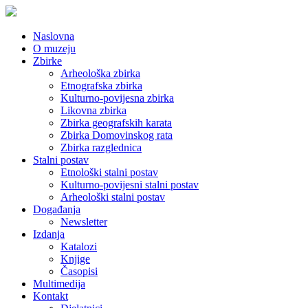
Naslovna
O muzeju
Zbirke
Arheološka zbirka
Etnografska zbirka
Kulturno-povijesna zbirka
Likovna zbirka
Zbirka geografskih karata
Zbirka Domovinskog rata
Zbirka razglednica
Stalni postav
Etnološki stalni postav
Kulturno-povijesni stalni postav
Arheološki stalni postav
Događanja
Newsletter
Izdanja
Katalozi
Knjige
Časopisi
Multimedija
Kontakt