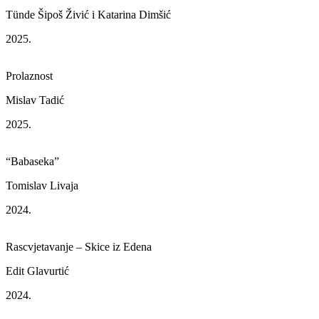
Tünde Šipoš Živić i Katarina Dimšić
2025.
Prolaznost
Mislav Tadić
2025.
“Babaseka”
Tomislav Livaja
2024.
Rascvjetavanje – Skice iz Edena
Edit Glavurtić
2024.