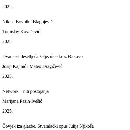
2025.
Nikica Bovolini Blagojević
Tomislav Kovačević
2025
Dvanaest desetljeća željeznice kroz Đakovo
Josip Kajinić i Mateo Dragičević
2025.
Network – niti postojanja
Marijana Pažin-Ivešić
2025.
Čovjek iza glazbe. Stvaralački opus Julija Njikoša