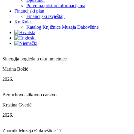
Djelatnici
Pravo na pristup informacijama
Financijski plan
Financijski izvještaji
Knjižnica
Katalog Knjižnice Muzeja Đakovštine
Sinergija pogleda u oku umjetnice
Marina Božić
2026.
Bertuchovo slikovno carstvo
Kristina Gverić
2026.
Zbornik Muzeja Đakovštine 17