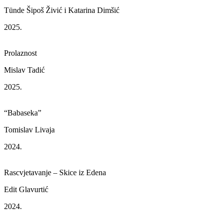
Tünde Šipoš Živić i Katarina Dimšić
2025.
Prolaznost
Mislav Tadić
2025.
“Babaseka”
Tomislav Livaja
2024.
Rascvjetavanje – Skice iz Edena
Edit Glavurtić
2024.