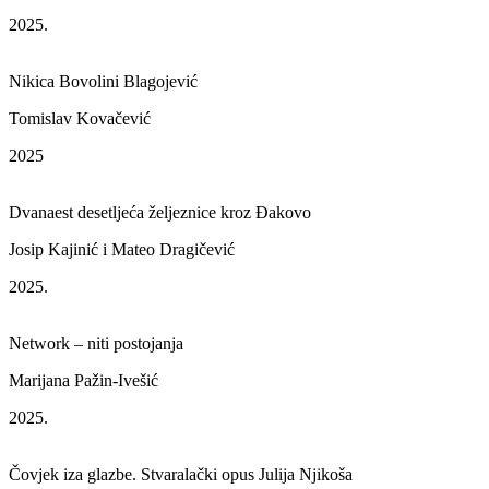
2025.
Nikica Bovolini Blagojević
Tomislav Kovačević
2025
Dvanaest desetljeća željeznice kroz Đakovo
Josip Kajinić i Mateo Dragičević
2025.
Network – niti postojanja
Marijana Pažin-Ivešić
2025.
Čovjek iza glazbe. Stvaralački opus Julija Njikoša