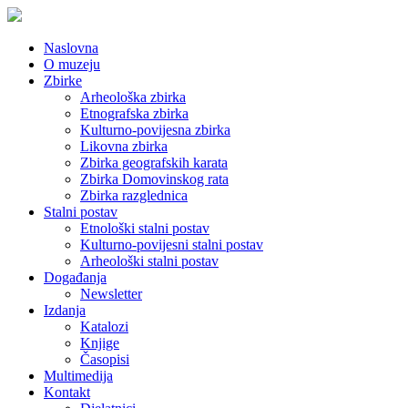
Naslovna
O muzeju
Zbirke
Arheološka zbirka
Etnografska zbirka
Kulturno-povijesna zbirka
Likovna zbirka
Zbirka geografskih karata
Zbirka Domovinskog rata
Zbirka razglednica
Stalni postav
Etnološki stalni postav
Kulturno-povijesni stalni postav
Arheološki stalni postav
Događanja
Newsletter
Izdanja
Katalozi
Knjige
Časopisi
Multimedija
Kontakt