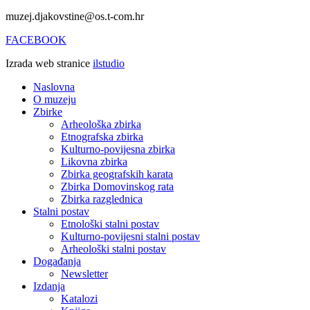
muzej.djakovstine@os.t-com.hr
FACEBOOK
Izrada web stranice
ilstudio
Naslovna
O muzeju
Zbirke
Arheološka zbirka
Etnografska zbirka
Kulturno-povijesna zbirka
Likovna zbirka
Zbirka geografskih karata
Zbirka Domovinskog rata
Zbirka razglednica
Stalni postav
Etnološki stalni postav
Kulturno-povijesni stalni postav
Arheološki stalni postav
Događanja
Newsletter
Izdanja
Katalozi