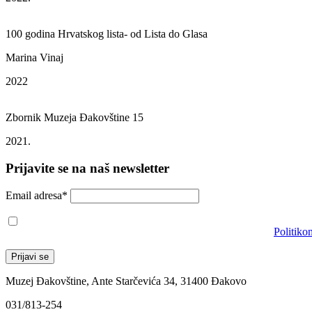
100 godina Hrvatskog lista- od Lista do Glasa
Marina Vinaj
2022
Zbornik Muzeja Đakovštine 15
2021.
Prijavite se na naš newsletter
Email adresa*
Prihvaćam da će se email adresa koristiti u skladu s našom
Politiko
Muzej Đakovštine, Ante Starčevića 34, 31400 Đakovo
031/813-254