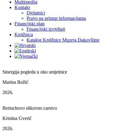
Multimedija
Kontakt
Djelatnici
Pravo na pristup informacijama
Financijski plan
Financijski izvještaji
Knjižnica
Katalog Knjižnice Muzeja Đakovštine
Sinergija pogleda u oku umjetnice
Marina Božić
2026.
Bertuchovo slikovno carstvo
Kristina Gverić
2026.