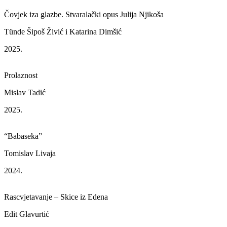
Čovjek iza glazbe. Stvaralački opus Julija Njikoša
Tünde Šipoš Živić i Katarina Dimšić
2025.
Prolaznost
Mislav Tadić
2025.
“Babaseka”
Tomislav Livaja
2024.
Rascvjetavanje – Skice iz Edena
Edit Glavurtić