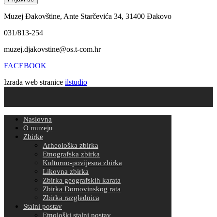
Muzej Đakovštine, Ante Starčevića 34, 31400 Đakovo
031/813-254
muzej.djakovstine@os.t-com.hr
FACEBOOK
Izrada web stranice
ilstudio
Naslovna
O muzeju
Zbirke
Arheološka zbirka
Etnografska zbirka
Kulturno-povijesna zbirka
Likovna zbirka
Zbirka geografskih karata
Zbirka Domovinskog rata
Zbirka razglednica
Stalni postav
Etnološki stalni postav