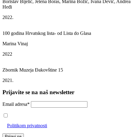
Borislav Bijelić, Jelena Boras, Marina Božić, Ivana Dević, Andrea
Heđi
2022.
100 godina Hrvatskog lista- od Lista do Glasa
Marina Vinaj
2022
Zbornik Muzeja Đakovštine 15
2021.
Prijavite se na naš newsletter
Email adresa*
Prihvaćam da će se email adresa koristiti u skladu s našom
Politikom privatnosti