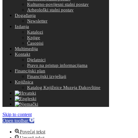
Kulturno-povijesni stalni postav
Arheološki stalni postav
Događanja
Newsletter
Izdanja
Katalozi
Knjige
Časopisi
Multimedija
Kontakt
Djelatnici
Pravo na pristup informacijama
Financijski plan
Financijski izvještaji
Knjižnica
Katalog Knjižnice Muzeja Đakovštine
Skip to content
Open toolbar
Povećaj tekst
Umanji tekst