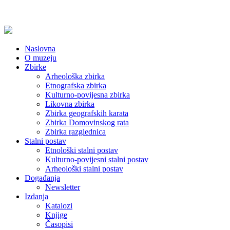
Naslovna
O muzeju
Zbirke
Arheološka zbirka
Etnografska zbirka
Kulturno-povijesna zbirka
Likovna zbirka
Zbirka geografskih karata
Zbirka Domovinskog rata
Zbirka razglednica
Stalni postav
Etnološki stalni postav
Kulturno-povijesni stalni postav
Arheološki stalni postav
Događanja
Newsletter
Izdanja
Katalozi
Knjige
Časopisi