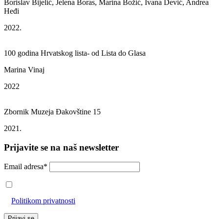
Borislav Bijelić, Jelena Boras, Marina Božić, Ivana Dević, Andrea
Heđi
2022.
100 godina Hrvatskog lista- od Lista do Glasa
Marina Vinaj
2022
Zbornik Muzeja Đakovštine 15
2021.
Prijavite se na naš newsletter
Email adresa*
Prihvaćam da će se email adresa koristiti u skladu s našom
Politikom privatnosti