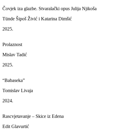
Čovjek iza glazbe. Stvaralački opus Julija Njikoša
Tünde Šipoš Živić i Katarina Dimšić
2025.
Prolaznost
Mislav Tadić
2025.
“Babaseka”
Tomislav Livaja
2024.
Rascvjetavanje – Skice iz Edena
Edit Glavurtić