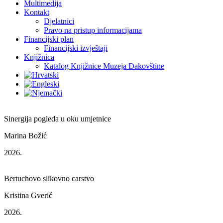
Multimedija
Kontakt
Djelatnici
Pravo na pristup informacijama
Financijski plan
Financijski izvještaji
Knjižnica
Katalog Knjižnice Muzeja Đakovštine
Sinergija pogleda u oku umjetnice
Marina Božić
2026.
Bertuchovo slikovno carstvo
Kristina Gverić
2026.