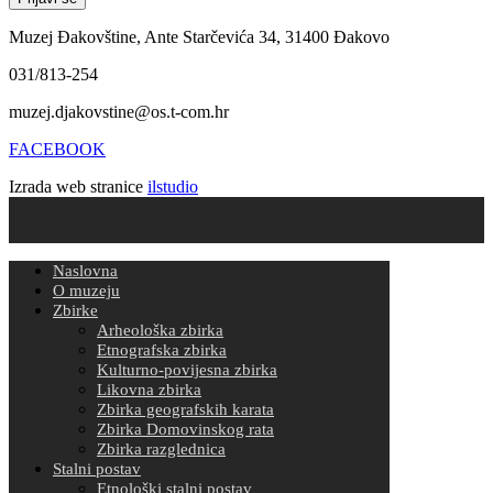
Muzej Đakovštine, Ante Starčevića 34, 31400 Đakovo
031/813-254
muzej.djakovstine@os.t-com.hr
FACEBOOK
Izrada web stranice
ilstudio
Naslovna
O muzeju
Zbirke
Arheološka zbirka
Etnografska zbirka
Kulturno-povijesna zbirka
Likovna zbirka
Zbirka geografskih karata
Zbirka Domovinskog rata
Zbirka razglednica
Stalni postav
Etnološki stalni postav