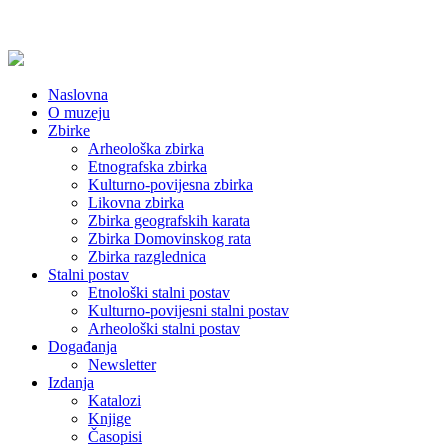
Naslovna
O muzeju
Zbirke
Arheološka zbirka
Etnografska zbirka
Kulturno-povijesna zbirka
Likovna zbirka
Zbirka geografskih karata
Zbirka Domovinskog rata
Zbirka razglednica
Stalni postav
Etnološki stalni postav
Kulturno-povijesni stalni postav
Arheološki stalni postav
Događanja
Newsletter
Izdanja
Katalozi
Knjige
Časopisi