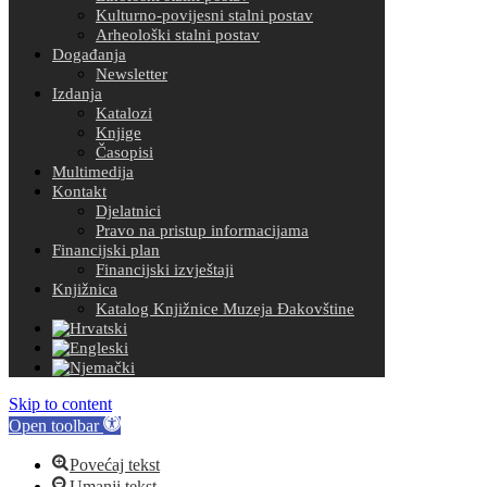
Kulturno-povijesni stalni postav
Arheološki stalni postav
Događanja
Newsletter
Izdanja
Katalozi
Knjige
Časopisi
Multimedija
Kontakt
Djelatnici
Pravo na pristup informacijama
Financijski plan
Financijski izvještaji
Knjižnica
Katalog Knjižnice Muzeja Đakovštine
Skip to content
Open toolbar
Povećaj tekst
Umanji tekst